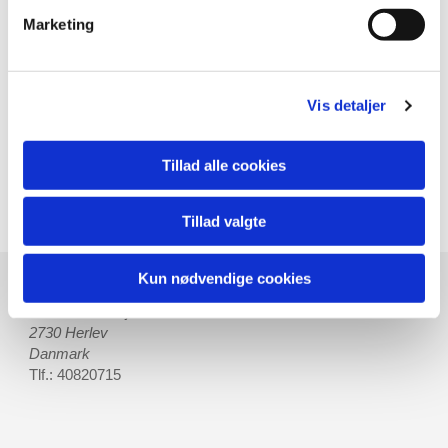
Marketing
Følg med i butikkens mange kampagner og
aktiviteter – Tilmeld dig vores nyhedsmail her
Vis detaljer
Tillad alle cookies
Tillad valgte
Kun nødvendige cookies
Sunde Snuder
J.E.Pitznersvej 7
2730 Herlev
Danmark
Tlf.: 40820715