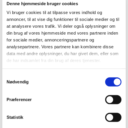
Denne hjemmeside bruger cookies
Vi bruger cookies til at tilpasse vores indhold og
annoncer, til at vise dig funktioner til sociale medier og til
Om os
at analysere vores trafik. Vi deler også oplysninger om
din brug af vores hjemmeside med vores partnere inden
Vi åbnede butikken 1 maj 2010, efter jeg i nogle år havde arbejdet i en
for sociale medier, annonceringspartnere og
dyrlægeklinink hvor råfodring var omdrejningspunktet. Dengang var
analysepartnere. Vores partnere kan kombinere disse
jeg selv ejer af en allergihund og havde dermed oplevet mange af de
problematikker som det giver at have en hund der ikke tåler
data med andre oplysninger, du har givet dem, eller som
konventionel tørkost. På det tidspunkt var det hovedsagligt de syge
de har indsamlet fra din brug af deres tjenester.
hunde og katte jeg mødte i mit arbejde, i dag er det heldigvis blevet
sådan at de fleste hunde og katte ejere tænker meget over hvilken
Samtykkevalg
kost de giver deres dyr så de er sunde og raske livet igennem.
Nødvendig
Adresse
Telefon
E-mail
40820715
ulla.hansen
Præferencer
J.E.Pitznersvej 7
@rigtighund
2730 Herlev
emad.dk
Danmark
Statistik