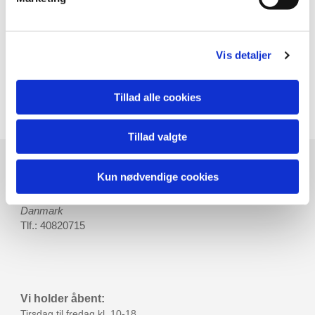
Vis detaljer
Tillad alle cookies
Tillad valgte
Sunde Snuder
Kun nødvendige cookies
J.E.Pitznersvej 7
2730 Herlev
Danmark
Tlf.: 40820715
Vi holder åbent:
Tirsdag til fredag kl. 10-18,