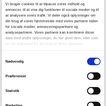
Vi bruger cookies til at tilpasse vores indhold og
annoncer, til at vise dig funktioner til sociale medier og til
at analysere vores trafik. Vi deler også oplysninger om
din brug af vores hjemmeside med vores partnere inden
for sociale medier, annonceringspartnere og
Velkommen til Sunde Snuder i Herlev, som byder
på dejlig mad til din bedste ven.
analysepartnere. Vores partnere kan kombinere disse
data med andre oplysninger, du har givet dem, eller som
I fryserne har vi råfoder fra Rigtighundemad,
de har indsamlet fra din brug af deres tjenester.
Naturfoder og MUSH.
Samtykkevalg
Vi har naturlige godbidder i mange varianter.
Nødvendig
Tørkost fra Orijen, Acana, Naturea og Valhalla.
Præferencer
Liner-seler og legetøj samt vitaminer og
div.plejeprodukter.
Statistik
Følg med i butikkens mange kampagner og
aktiviteter – Tilmeld dig vores nyhedsmail her
Marketing